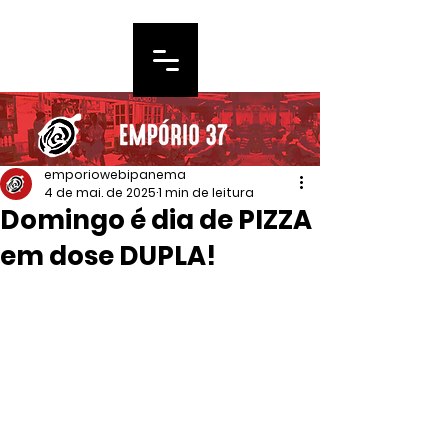
emporiowebipanema
4 de mai. de 2025
1 min de leitura
Domingo é dia de PIZZA
em dose DUPLA!