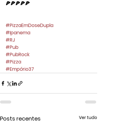
🍕🍕🍕🍕🍕
#PizzaEmDoseDupla
#Ipanema
#RJ
#Pub
#PubRock
#Pizza
#Empório37
Ver tudo
Posts recentes