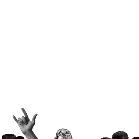
Ei..
É chegada a hora! 43
velinhas!!!