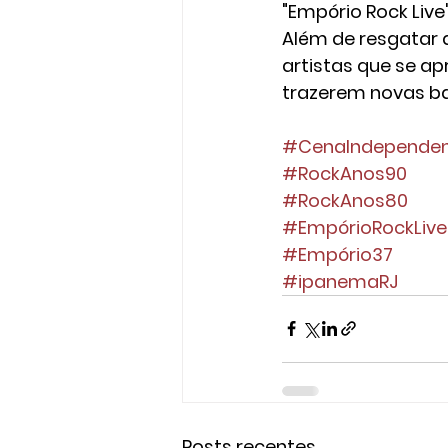
"Empório Rock Liv
Além de resgatar a
artistas que se a
trazerem novas ba
#CenaIndepende
#RockAnos90
#RockAnos80
#EmpórioRockLive
#Empório37
#ipanemaRJ
Posts recentes